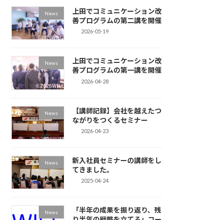
上田でコミュニケーション改
News
善プログラムの第二講を開催
2026-05-19
上田でコミュニケーション改
News
善プログラムの第一講を開催
2026-04-28
【講師記録】会社を越えたつ
News
ながりをつくるセミナー
2026-04-23
新入社員セミナーの講師をし
News
てきました。
2025-04-24
「半年の成果を振り返り、残
News
り半年の戦略を立てる」コー