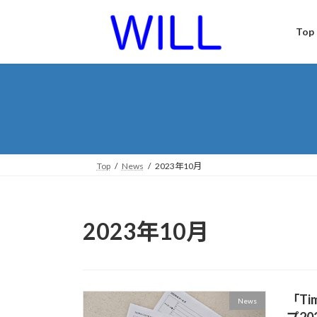
コ
ナ
ン
ビ
Top
テ
ゲ
ン
ー
ツ
シ
へ
ョ
ス
ン
キ
に
ッ
移
プ
動
Top
News
2023年10月
2023年10月
「Ti
News
プ2